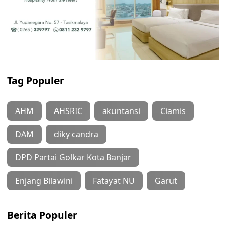
Tag Populer
AHM
AHSRIC
akuntansi
Ciamis
DAM
diky candra
DPD Partai Golkar Kota Banjar
Enjang Bilawini
Fatayat NU
Garut
Berita Populer