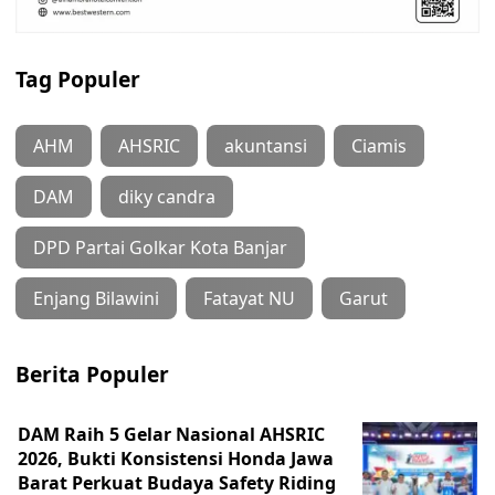
Tag Populer
AHM
AHSRIC
akuntansi
Ciamis
DAM
diky candra
DPD Partai Golkar Kota Banjar
Enjang Bilawini
Fatayat NU
Garut
Berita Populer
DAM Raih 5 Gelar Nasional AHSRIC
2026, Bukti Konsistensi Honda Jawa
Barat Perkuat Budaya Safety Riding