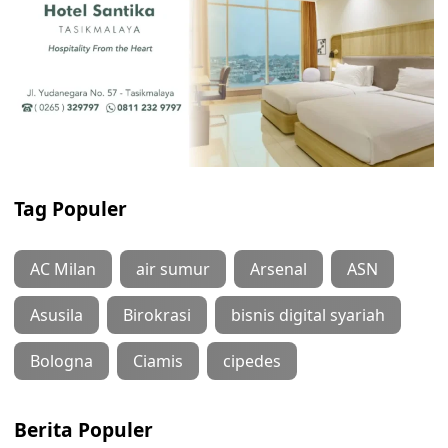
Tag Populer
AC Milan
air sumur
Arsenal
ASN
Asusila
Birokrasi
bisnis digital syariah
Bologna
Ciamis
cipedes
Berita Populer