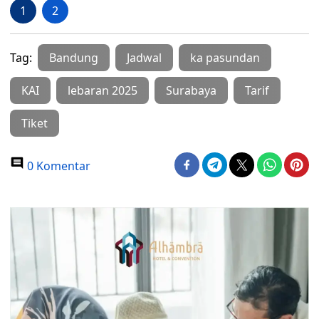
1
2
Tag:
Bandung
Jadwal
ka pasundan
KAI
lebaran 2025
Surabaya
Tarif
Tiket
0 Komentar