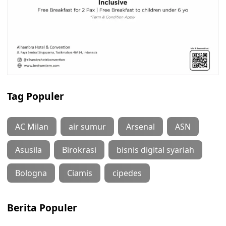
Tag Populer
AC Milan
air sumur
Arsenal
ASN
Asusila
Birokrasi
bisnis digital syariah
Bologna
Ciamis
cipedes
Berita Populer