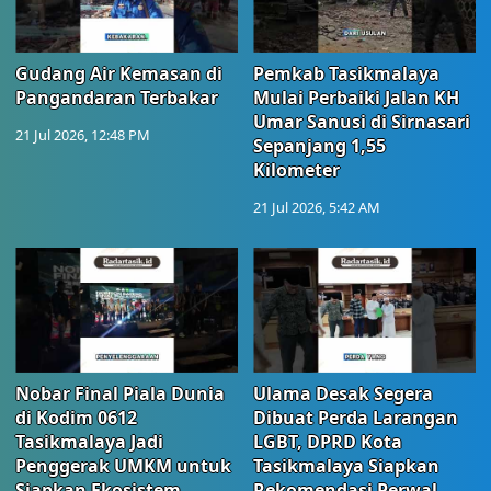
Gudang Air Kemasan di
Pemkab Tasikmalaya
Pangandaran Terbakar
Mulai Perbaiki Jalan KH
Umar Sanusi di Sirnasari
21 Jul 2026, 12:48 PM
Sepanjang 1,55
Kilometer
21 Jul 2026, 5:42 AM
Nobar Final Piala Dunia
Ulama Desak Segera
di Kodim 0612
Dibuat Perda Larangan
Tasikmalaya Jadi
LGBT, DPRD Kota
Penggerak UMKM untuk
Tasikmalaya Siapkan
Siapkan Ekosistem
Rekomendasi Perwal