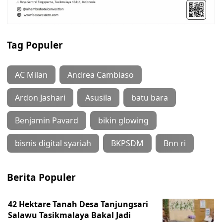
Tag Populer
AC Milan
Andrea Cambiaso
Ardon Jashari
Asusila
batu bara
Benjamin Pavard
bikin glowing
bisnis digital syariah
BKPSDM
Bnn ri
Berita Populer
42 Hektare Tanah Desa Tanjungsari
Salawu Tasikmalaya Bakal Jadi