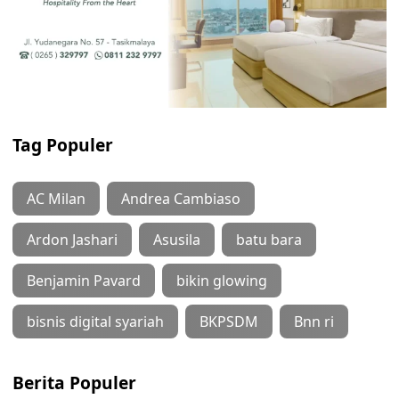
Tag Populer
AC Milan
Andrea Cambiaso
Ardon Jashari
Asusila
batu bara
Benjamin Pavard
bikin glowing
bisnis digital syariah
BKPSDM
Bnn ri
Berita Populer