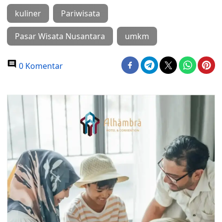
kuliner
Pariwisata
Pasar Wisata Nusantara
umkm
0 Komentar