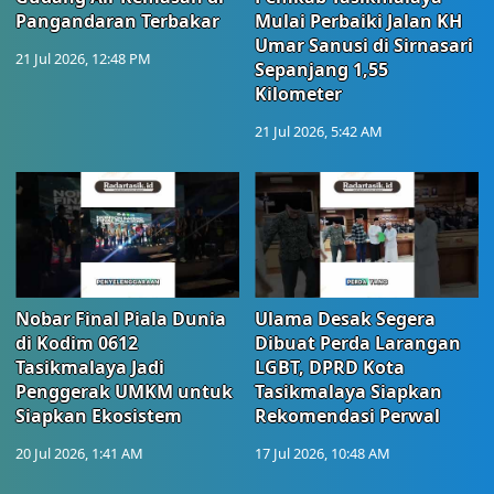
Pangandaran Terbakar
Mulai Perbaiki Jalan KH
Umar Sanusi di Sirnasari
21 Jul 2026, 12:48 PM
Sepanjang 1,55
Kilometer
21 Jul 2026, 5:42 AM
Nobar Final Piala Dunia
Ulama Desak Segera
di Kodim 0612
Dibuat Perda Larangan
Tasikmalaya Jadi
LGBT, DPRD Kota
Penggerak UMKM untuk
Tasikmalaya Siapkan
Siapkan Ekosistem
Rekomendasi Perwal
20 Jul 2026, 1:41 AM
17 Jul 2026, 10:48 AM