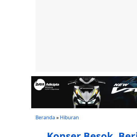
Beranda
»
Hiburan
Konser Besok, Beri