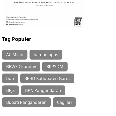
Tag Populer
AC Milan
bambu apus
BBWS Citanduy
BKPSDM
boti
BPBD Kabupaten Garut
BPJS
BPN Pangandaran
Bupati Pangandaran
Cagliari