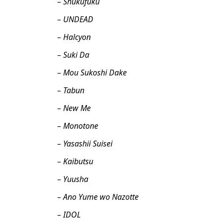
– Shukufuku
– UNDEAD
– Halcyon
– Suki Da
– Mou Sukoshi Dake
– Tabun
– New Me
– Monotone
– Yasashii Suisei
– Kaibutsu
– Yuusha
– Ano Yume wo Nazotte
– IDOL