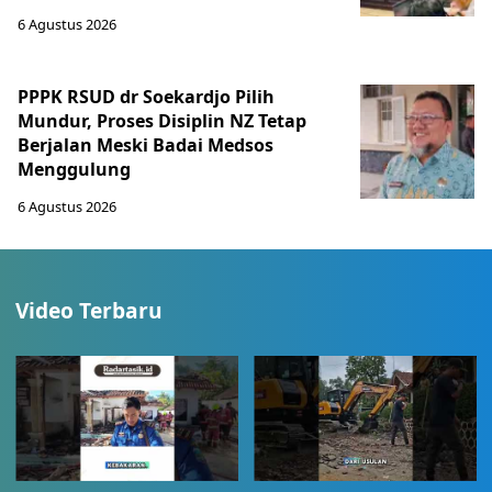
6 Agustus 2026
PPPK RSUD dr Soekardjo Pilih
Mundur, Proses Disiplin NZ Tetap
Berjalan Meski Badai Medsos
Menggulung
6 Agustus 2026
Video Terbaru