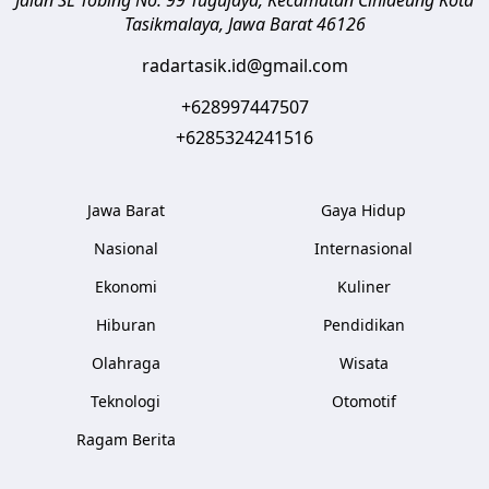
Tasikmalaya
,
Jawa Barat
46126
radartasik.id@gmail.com
+628997447507
+6285324241516
Jawa Barat
Gaya Hidup
Nasional
Internasional
Ekonomi
Kuliner
Hiburan
Pendidikan
Olahraga
Wisata
Teknologi
Otomotif
Ragam Berita