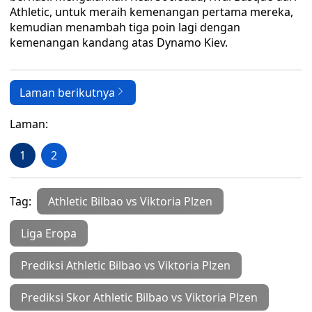
Athletic, untuk meraih kemenangan pertama mereka,
kemudian menambah tiga poin lagi dengan
kemenangan kandang atas Dynamo Kiev.
Laman berikutnya
Laman:
1
2
Tag:
Athletic Bilbao vs Viktoria Plzen
Liga Eropa
Prediksi Athletic Bilbao vs Viktoria Plzen
Prediksi Skor Athletic Bilbao vs Viktoria Plzen