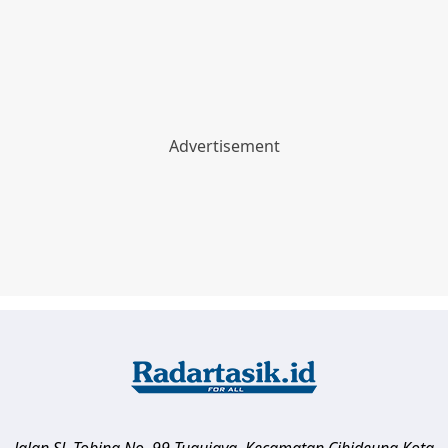
Jalan SL Tobing No. 99 Tugujaya, Kecamatan Cihideung
Kota