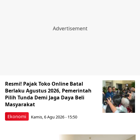
Resmi! Pajak Toko Online Batal
Berlaku Agustus 2026, Pemerintah
Pilih Tunda Demi Jaga Daya Beli
Masyarakat
Ekonomi
Kamis, 6 Agu 2026 - 15:50