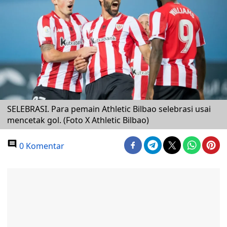
SELEBRASI. Para pemain Athletic Bilbao selebrasi usai
mencetak gol. (Foto X Athletic Bilbao)
0 Komentar