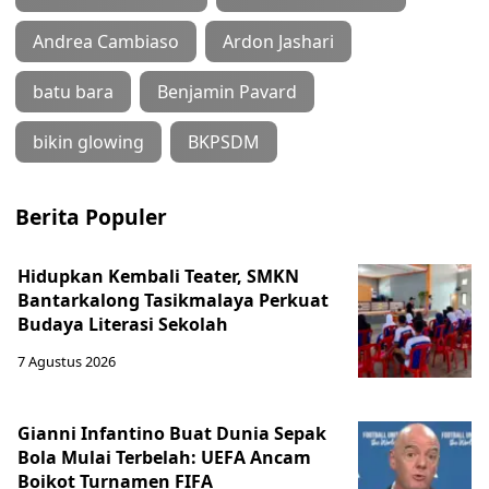
Andrea Cambiaso
Ardon Jashari
batu bara
Benjamin Pavard
bikin glowing
BKPSDM
Berita Populer
Hidupkan Kembali Teater, SMKN
Bantarkalong Tasikmalaya Perkuat
Budaya Literasi Sekolah
7 Agustus 2026
Gianni Infantino Buat Dunia Sepak
Bola Mulai Terbelah: UEFA Ancam
Boikot Turnamen FIFA