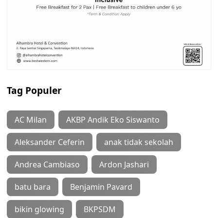
Tag Populer
AC Milan
AKBP Andik Eko Siswanto
Aleksander Ceferin
anak tidak sekolah
Andrea Cambiaso
Ardon Jashari
batu bara
Benjamin Pavard
bikin glowing
BKPSDM