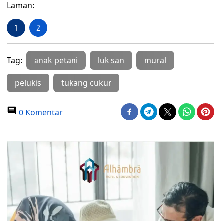
Laman:
1
2
Tag:
anak petani
lukisan
mural
pelukis
tukang cukur
0 Komentar