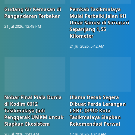
Gudang Air Kemasan di
Pemkab Tasikmalaya
Pangandaran Terbakar
Mulai Perbaiki Jalan KH
Umar Sanusi di Sirnasari
21 Jul 2026, 12:48 PM
Sepanjang 1,55
Kilometer
21 Jul 2026, 5:42 AM
Nobar Final Piala Dunia
Ulama Desak Segera
di Kodim 0612
Dibuat Perda Larangan
Tasikmalaya Jadi
LGBT, DPRD Kota
Penggerak UMKM untuk
Tasikmalaya Siapkan
Siapkan Ekosistem
Rekomendasi Perwal
20 Jul 2026, 1:41 AM
17 Jul 2026, 10:48 AM