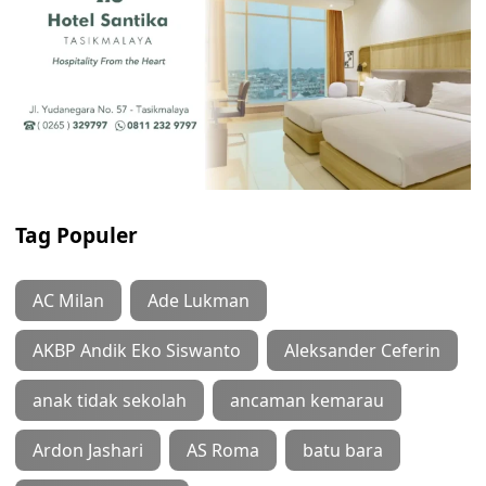
Tag Populer
AC Milan
Ade Lukman
AKBP Andik Eko Siswanto
Aleksander Ceferin
anak tidak sekolah
ancaman kemarau
Ardon Jashari
AS Roma
batu bara