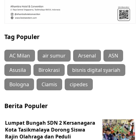
Tag Populer
AC Milan
air sumur
Arsenal
ASN
Asusila
Birokrasi
bisnis digital syariah
Bologna
Ciamis
cipedes
Berita Populer
Lumpat Bungah SDN 2 Kersanagara
Kota Tasikmalaya Dorong Siswa
Rajin Olahraga dan Peduli