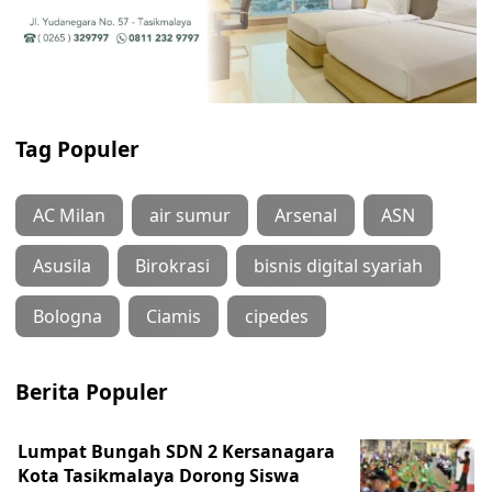
Tag Populer
AC Milan
air sumur
Arsenal
ASN
Asusila
Birokrasi
bisnis digital syariah
Bologna
Ciamis
cipedes
Berita Populer
Lumpat Bungah SDN 2 Kersanagara
Kota Tasikmalaya Dorong Siswa