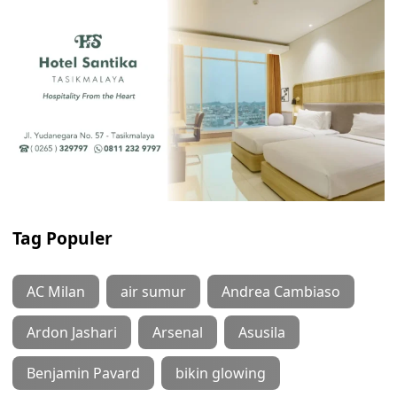
Tag Populer
AC Milan
air sumur
Andrea Cambiaso
Ardon Jashari
Arsenal
Asusila
Benjamin Pavard
bikin glowing