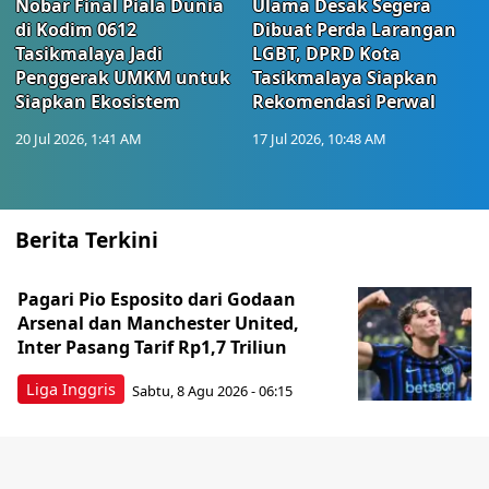
Nobar Final Piala Dunia
Ulama Desak Segera
di Kodim 0612
Dibuat Perda Larangan
Tasikmalaya Jadi
LGBT, DPRD Kota
Penggerak UMKM untuk
Tasikmalaya Siapkan
Siapkan Ekosistem
Rekomendasi Perwal
20 Jul 2026, 1:41 AM
17 Jul 2026, 10:48 AM
Berita Terkini
Pagari Pio Esposito dari Godaan
Arsenal dan Manchester United,
Inter Pasang Tarif Rp1,7 Triliun
Liga Inggris
Sabtu, 8 Agu 2026 - 06:15