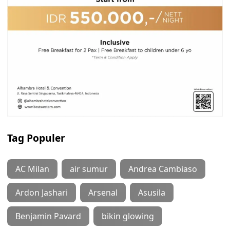
Tag Populer
AC Milan
air sumur
Andrea Cambiaso
Ardon Jashari
Arsenal
Asusila
Benjamin Pavard
bikin glowing