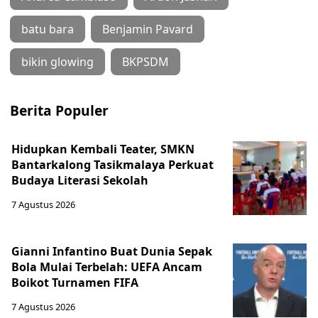
batu bara
Benjamin Pavard
bikin glowing
BKPSDM
Berita Populer
Hidupkan Kembali Teater, SMKN
Bantarkalong Tasikmalaya Perkuat
Budaya Literasi Sekolah
7 Agustus 2026
Gianni Infantino Buat Dunia Sepak
Bola Mulai Terbelah: UEFA Ancam
Boikot Turnamen FIFA
7 Agustus 2026