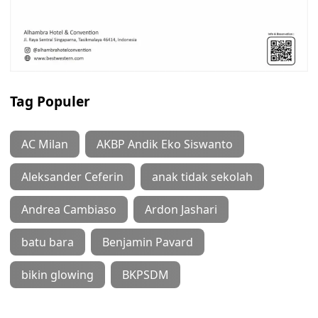
Tag Populer
AC Milan
AKBP Andik Eko Siswanto
Aleksander Ceferin
anak tidak sekolah
Andrea Cambiaso
Ardon Jashari
batu bara
Benjamin Pavard
bikin glowing
BKPSDM