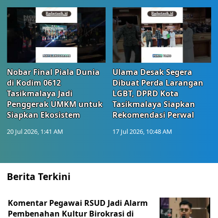
Nobar Final Piala Dunia
Ulama Desak Segera
di Kodim 0612
Dibuat Perda Larangan
Tasikmalaya Jadi
LGBT, DPRD Kota
Penggerak UMKM untuk
Tasikmalaya Siapkan
Siapkan Ekosistem
Rekomendasi Perwal
20 Jul 2026, 1:41 AM
17 Jul 2026, 10:48 AM
Berita Terkini
Komentar Pegawai RSUD Jadi Alarm
Pembenahan Kultur Birokrasi di