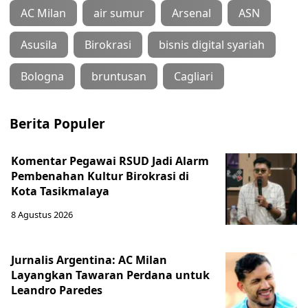
AC Milan
air sumur
Arsenal
ASN
Asusila
Birokrasi
bisnis digital syariah
Bologna
bruntusan
Cagliari
Berita Populer
Komentar Pegawai RSUD Jadi Alarm
Pembenahan Kultur Birokrasi di
Kota Tasikmalaya
8 Agustus 2026
Jurnalis Argentina: AC Milan
Layangkan Tawaran Perdana untuk
Leandro Paredes