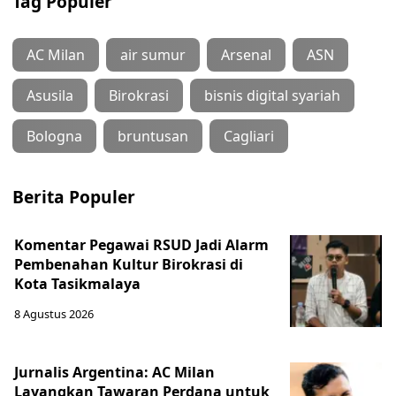
Tag Populer
AC Milan
air sumur
Arsenal
ASN
Asusila
Birokrasi
bisnis digital syariah
Bologna
bruntusan
Cagliari
Berita Populer
Komentar Pegawai RSUD Jadi Alarm
Pembenahan Kultur Birokrasi di
Kota Tasikmalaya
8 Agustus 2026
Jurnalis Argentina: AC Milan
Layangkan Tawaran Perdana untuk