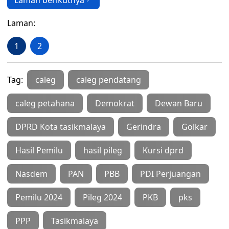
Laman berikutnya
Laman:
1
2
Tag:
caleg
caleg pendatang
caleg petahana
Demokrat
Dewan Baru
DPRD Kota tasikmalaya
Gerindra
Golkar
Hasil Pemilu
hasil pileg
Kursi dprd
Nasdem
PAN
PBB
PDI Perjuangan
Pemilu 2024
Pileg 2024
PKB
pks
PPP
Tasikmalaya