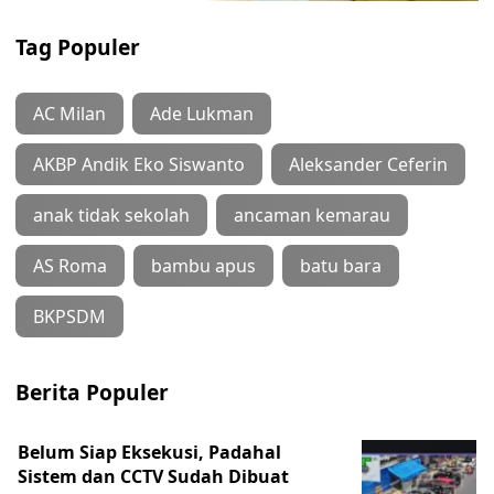
Tag Populer
AC Milan
Ade Lukman
AKBP Andik Eko Siswanto
Aleksander Ceferin
anak tidak sekolah
ancaman kemarau
AS Roma
bambu apus
batu bara
BKPSDM
Berita Populer
Belum Siap Eksekusi, Padahal
Sistem dan CCTV Sudah Dibuat