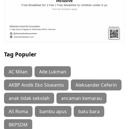
Tag Populer
AC Milan
Ade Lukman
AKBP Andik Eko Siswanto
Aleksander Ceferin
anak tidak sekolah
ancaman kemarau
AS Roma
bambu apus
batu bara
BKPSDM