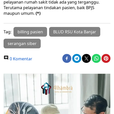
pelayanan rumah sakit tidak ada yang terganggu.
Terutama pelayanan tindakan pasien, baik BPJS
maupun umum.
(
*
)
Tag:
billing pasien
BLUD RSU Kota Banjar
serangan siber
0 Komentar