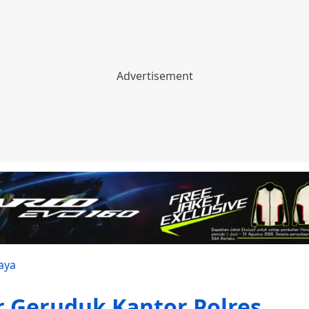
aya
 Geruduk Kantor Polres