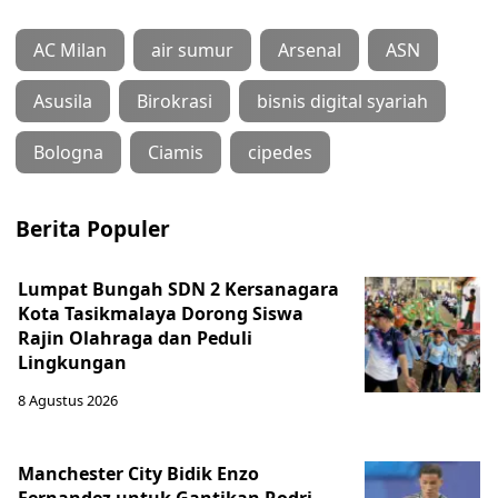
AC Milan
air sumur
Arsenal
ASN
Asusila
Birokrasi
bisnis digital syariah
Bologna
Ciamis
cipedes
Berita Populer
Lumpat Bungah SDN 2 Kersanagara
Kota Tasikmalaya Dorong Siswa
Rajin Olahraga dan Peduli
Lingkungan
8 Agustus 2026
Manchester City Bidik Enzo