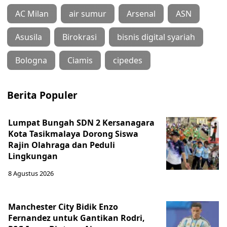
AC Milan
air sumur
Arsenal
ASN
Asusila
Birokrasi
bisnis digital syariah
Bologna
Ciamis
cipedes
Berita Populer
Lumpat Bungah SDN 2 Kersanagara
Kota Tasikmalaya Dorong Siswa
Rajin Olahraga dan Peduli
Lingkungan
8 Agustus 2026
Manchester City Bidik Enzo
Fernandez untuk Gantikan Rodri,