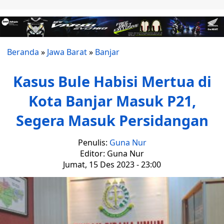
Beranda
»
Jawa Barat
»
Banjar
Kasus Bule Habisi Mertua di
Kota Banjar Masuk P21,
Segera Masuk Persidangan
Penulis:
Guna Nur
Editor: Guna Nur
Jumat, 15 Des 2023 - 23:00