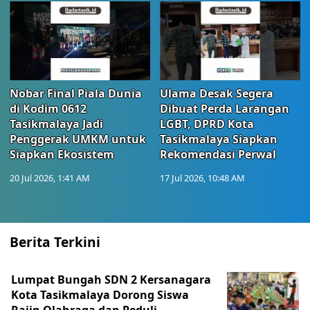
Nobar Final Piala Dunia
Ulama Desak Segera
di Kodim 0612
Dibuat Perda Larangan
Tasikmalaya Jadi
LGBT, DPRD Kota
Penggerak UMKM untuk
Tasikmalaya Siapkan
Siapkan Ekosistem
Rekomendasi Perwal
20 Jul 2026, 1:41 AM
17 Jul 2026, 10:48 AM
Berita Terkini
Lumpat Bungah SDN 2 Kersanagara
Kota Tasikmalaya Dorong Siswa