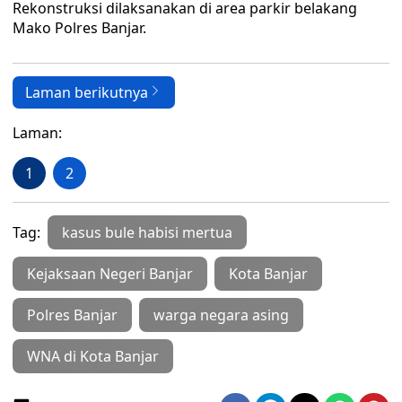
Rekonstruksi dilaksanakan di area parkir belakang
Mako Polres Banjar.
Laman berikutnya
Laman:
1
2
Tag:
kasus bule habisi mertua
Kejaksaan Negeri Banjar
Kota Banjar
Polres Banjar
warga negara asing
WNA di Kota Banjar