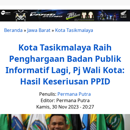
Beranda
»
Jawa Barat
»
Kota Tasikmalaya
Kota Tasikmalaya Raih
Penghargaan Badan Publik
Informatif Lagi, Pj Wali Kota:
Hasil Keseriusan PPID
Penulis:
Permana Putra
Editor: Permana Putra
Kamis, 30 Nov 2023 - 20:27