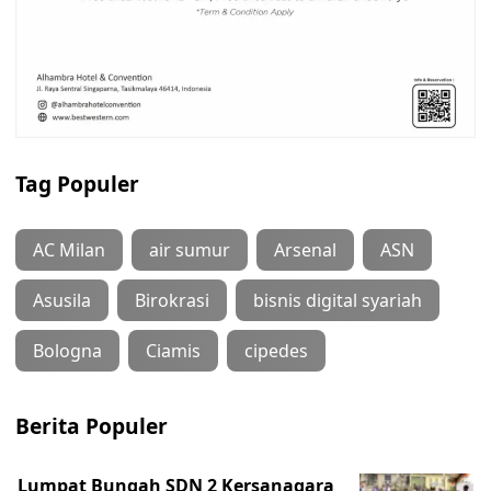
Tag Populer
AC Milan
air sumur
Arsenal
ASN
Asusila
Birokrasi
bisnis digital syariah
Bologna
Ciamis
cipedes
Berita Populer
Lumpat Bungah SDN 2 Kersanagara