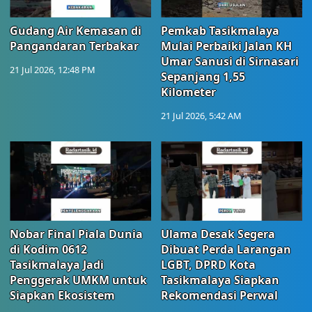
Gudang Air Kemasan di
Pemkab Tasikmalaya
Pangandaran Terbakar
Mulai Perbaiki Jalan KH
Umar Sanusi di Sirnasari
21 Jul 2026, 12:48 PM
Sepanjang 1,55
Kilometer
21 Jul 2026, 5:42 AM
Nobar Final Piala Dunia
Ulama Desak Segera
di Kodim 0612
Dibuat Perda Larangan
Tasikmalaya Jadi
LGBT, DPRD Kota
Penggerak UMKM untuk
Tasikmalaya Siapkan
Siapkan Ekosistem
Rekomendasi Perwal