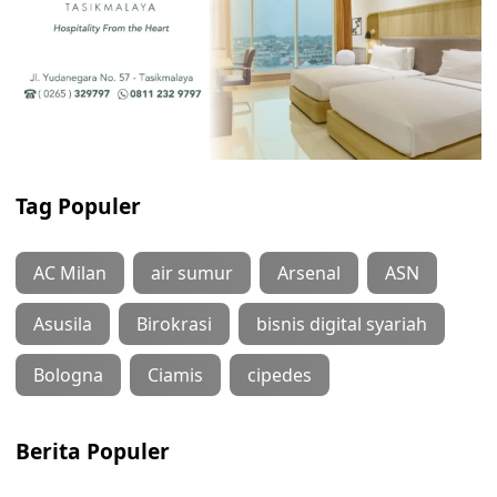
Tag Populer
AC Milan
air sumur
Arsenal
ASN
Asusila
Birokrasi
bisnis digital syariah
Bologna
Ciamis
cipedes
Berita Populer