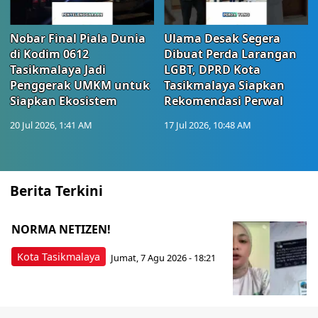
Nobar Final Piala Dunia
Ulama Desak Segera
di Kodim 0612
Dibuat Perda Larangan
Tasikmalaya Jadi
LGBT, DPRD Kota
Penggerak UMKM untuk
Tasikmalaya Siapkan
Siapkan Ekosistem
Rekomendasi Perwal
20 Jul 2026, 1:41 AM
17 Jul 2026, 10:48 AM
Berita Terkini
NORMA NETIZEN!
Kota Tasikmalaya
Jumat, 7 Agu 2026 - 18:21