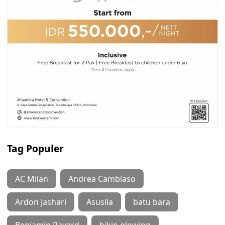
Tag Populer
AC Milan
Andrea Cambiaso
Ardon Jashari
Asusila
batu bara
Benjamin Pavard
bikin glowing