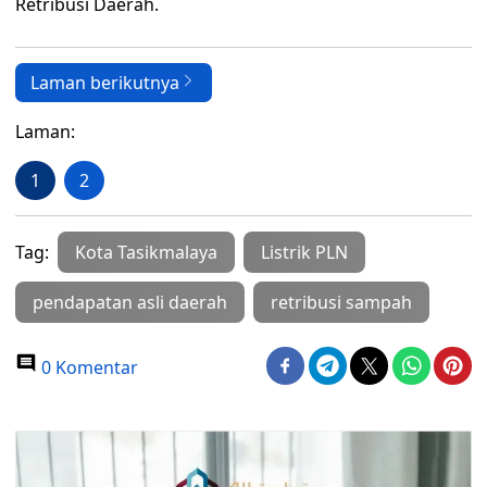
Retribusi Daerah.
Laman berikutnya
Laman:
1
2
Tag:
Kota Tasikmalaya
Listrik PLN
pendapatan asli daerah
retribusi sampah
0 Komentar