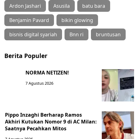
Ardon Jashari
Asusila
batu bara
Benjamin Pavard
bikin glowing
bisnis digital syariah
Bnn ri
bruntusan
Berita Populer
NORMA NETIZEN!
7 Agustus 2026
Pippo Inzaghi Berharap Ramos
Akhiri Kutukan Nomor 9 di AC Milan:
Saatnya Pecahkan Mitos
7 Agustus 2026