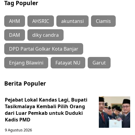
Tag Populer
AHM
AHSRIC
akuntansi
Ciamis
DAM
diky candra
DPD Partai Golkar Kota Banjar
Enjang Bilawini
Fatayat NU
Garut
Berita Populer
Pejabat Lokal Kandas Lagi, Bupati
Tasikmalaya Kembali Pilih Orang
dari Luar Pemkab untuk Duduki
Kadis PMD
9 Agustus 2026