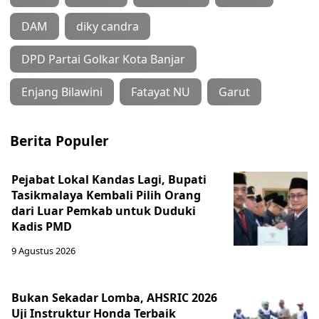
DAM
diky candra
DPD Partai Golkar Kota Banjar
Enjang Bilawini
Fatayat NU
Garut
Berita Populer
Pejabat Lokal Kandas Lagi, Bupati
Tasikmalaya Kembali Pilih Orang
dari Luar Pemkab untuk Duduki
Kadis PMD
9 Agustus 2026
Bukan Sekadar Lomba, AHSRIC 2026
Uji Instruktur Honda Terbaik