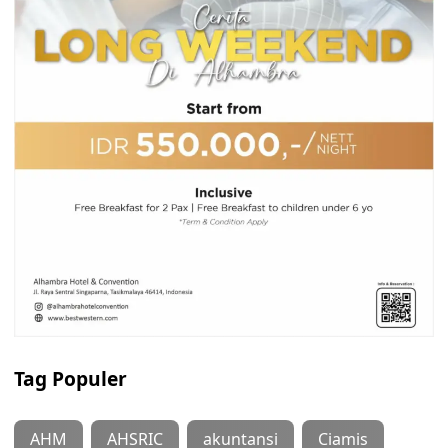
Tag Populer
AHM
AHSRIC
akuntansi
Ciamis