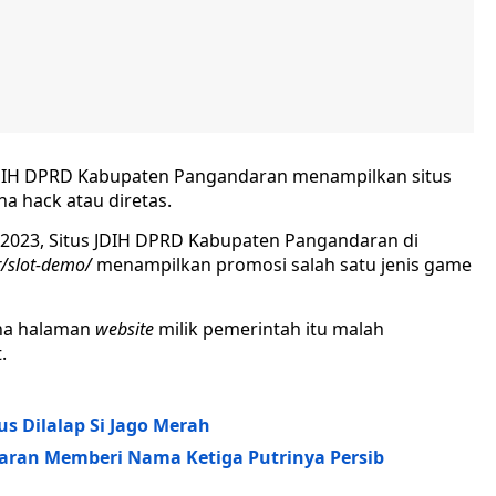
JDIH DPRD Kabupaten Pangandaran menampilkan situs
ena hack atau diretas.
 2023, Situs JDIH DPRD Kabupaten Pangandaran di
r/slot-demo/
menampilkan promosi salah satu jenis game
ena halaman
website
milik pemerintah itu malah
.
s Dilalap Si Jago Merah
aran Memberi Nama Ketiga Putrinya Persib