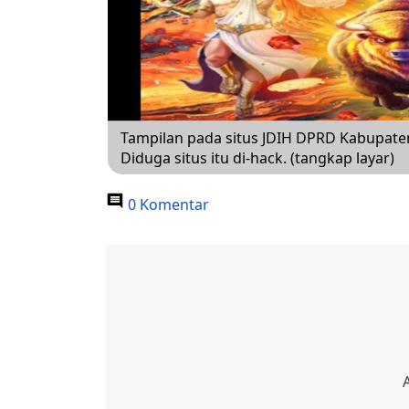
Tampilan pada situs JDIH DPRD Kabupate
Diduga situs itu di-hack. (tangkap layar)
0 Komentar