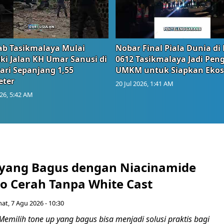
b Tasikmalaya Mulai
Nobar Final Piala Dunia di
ki Jalan KH Umar Sanusi di
0612 Tasikmalaya Jadi Pen
ari Sepanjang 1,55
UMKM untuk Siapkan Ekos
eter
20 Jul 2026, 1:41 AM
026, 5:42 AM
 yang Bagus dengan Niacinamide
o Cerah Tanpa White Cast
at, 7 Agu 2026 - 10:30
emilih tone up yang bagus bisa menjadi solusi praktis bagi