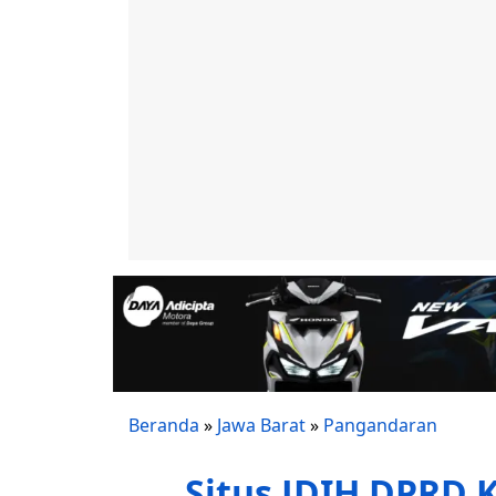
Beranda
»
Jawa Barat
»
Pangandaran
Situs JDIH DPRD