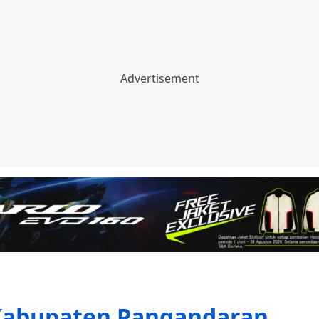
 Kabupaten Pangandaran