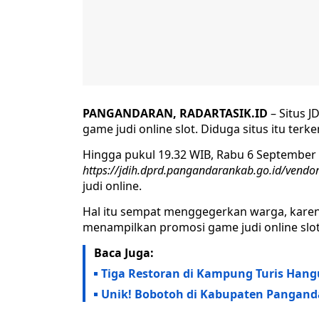
PANGANDARAN, RADARTASIK.ID
– Situs 
game judi online slot. Diduga situs itu terk
Hingga pukul 19.32 WIB, Rabu 6 September
https://jdih.dprd.pangandarankab.go.id/vendo
judi online.
Hal itu sempat menggegerkan warga, kar
menampilkan promosi game judi online slot
Baca Juga:
Tiga Restoran di Kampung Turis Hangu
Unik! Bobotoh di Kabupaten Pangand