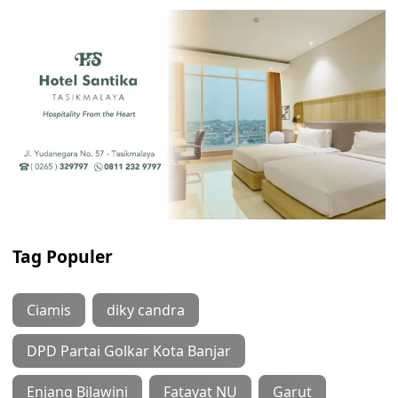
Tag Populer
Ciamis
diky candra
DPD Partai Golkar Kota Banjar
Enjang Bilawini
Fatayat NU
Garut