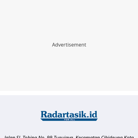
Jalan SL Tobing No. 99 Tugujaya, Kecamatan Cihideung
Kota