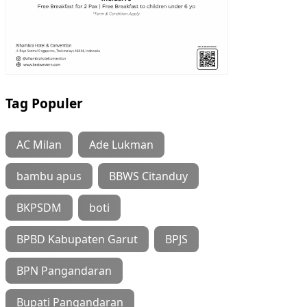
Tag Populer
AC Milan
Ade Lukman
bambu apus
BBWS Citanduy
BKPSDM
boti
BPBD Kabupaten Garut
BPJS
BPN Pangandaran
Bupati Pangandaran