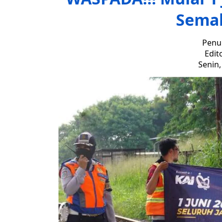
Sema
Penul
Edit
Senin,