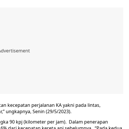
an kecepatan perjalanan KA yakni pada lintas,
r,” ungkapnya, Senin (29/5/2023).
ngka 90 kpj (kilometer per jam). Dalam penerapan
6,6% dari kecepatan kereta api sebelumnya. “Pada kedua