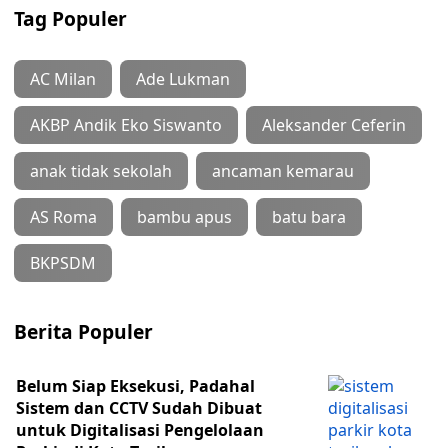
Tag Populer
AC Milan
Ade Lukman
AKBP Andik Eko Siswanto
Aleksander Ceferin
anak tidak sekolah
ancaman kemarau
AS Roma
bambu apus
batu bara
BKPSDM
Berita Populer
Belum Siap Eksekusi, Padahal
Sistem dan CCTV Sudah Dibuat
untuk Digitalisasi Pengelolaan