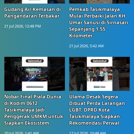
Gudang Air Kemasan di
Pemkab Tasikmalaya
Pangandaran Terbakar
Mulai Perbaiki Jalan KH
Umar Sanusi di Sirnasari
21 Jul 2026, 12:48 PM
Sepanjang 1,55
Kilometer
21 Jul 2026, 5:42 AM
Nobar Final Piala Dunia
Ulama Desak Segera
di Kodim 0612
Dibuat Perda Larangan
Tasikmalaya Jadi
LGBT, DPRD Kota
Penggerak UMKM untuk
Tasikmalaya Siapkan
Siapkan Ekosistem
Rekomendasi Perwal
20 Jul 2026, 1:41 AM
17 Jul 2026, 10:48 AM