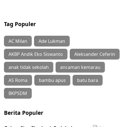
Tag Populer
AC Milan
Ade Lukman
AKBP Andik Eko Siswanto
Aleksander Ceferin
anak tidak sekolah
ancaman kemarau
AS Roma
bambu apus
batu bara
BKPSDM
Berita Populer