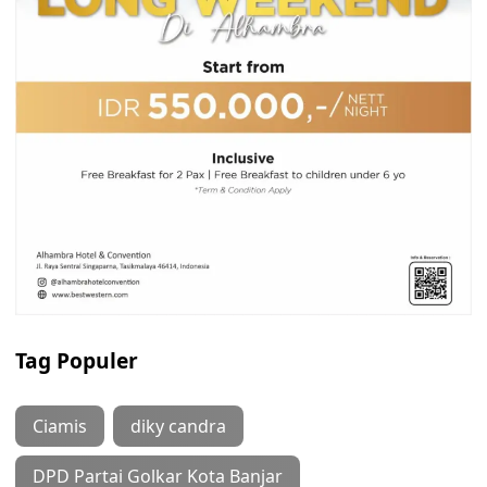
Tag Populer
Ciamis
diky candra
DPD Partai Golkar Kota Banjar