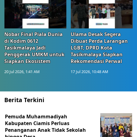
Nobar Final Piala Dunia
Ulama Desak Segera
di Kodim 0612
Dibuat Perda Larangan
Tasikmalaya Jadi
LGBT, DPRD Kota
Penggerak UMKM untuk
Tasikmalaya Siapkan
Siapkan Ekosistem
Rekomendasi Perwal
20 Jul 2026, 1:41 AM
17 Jul 2026, 10:48 AM
Berita Terkini
Pemuda Muhammadiyah
Kabupaten Ciamis Perluas
Penanganan Anak Tidak Sekolah
hingga Desa