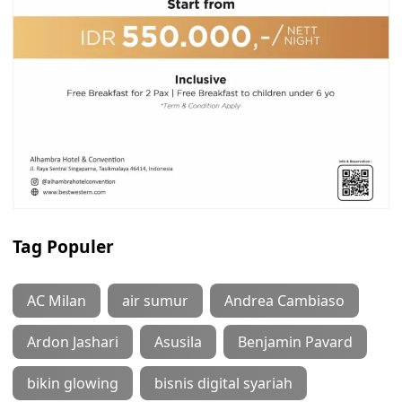
Tag Populer
AC Milan
air sumur
Andrea Cambiaso
Ardon Jashari
Asusila
Benjamin Pavard
bikin glowing
bisnis digital syariah