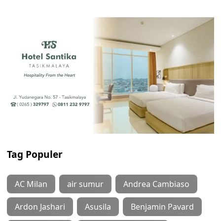
Tag Populer
AC Milan
air sumur
Andrea Cambiaso
Ardon Jashari
Asusila
Benjamin Pavard