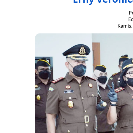
P
Ed
Kamis,