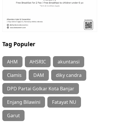
Tag Populer
AHM
AHSRIC
akuntansi
Ciamis
DAM
diky candra
DPD Partai Golkar Kota Banjar
Enjang Bilawini
Fatayat NU
Garut