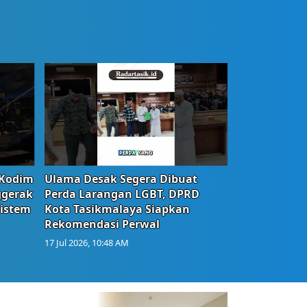
 Kodim
Ulama Desak Segera Dibuat
ggerak
Perda Larangan LGBT, DPRD
istem
Kota Tasikmalaya Siapkan
Rekomendasi Perwal
17 Jul 2026, 10:48 AM