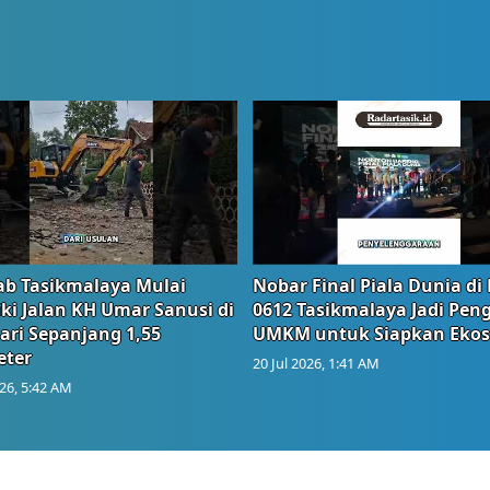
b Tasikmalaya Mulai
Nobar Final Piala Dunia di
ki Jalan KH Umar Sanusi di
0612 Tasikmalaya Jadi Pen
ari Sepanjang 1,55
UMKM untuk Siapkan Ekos
eter
20 Jul 2026, 1:41 AM
026, 5:42 AM