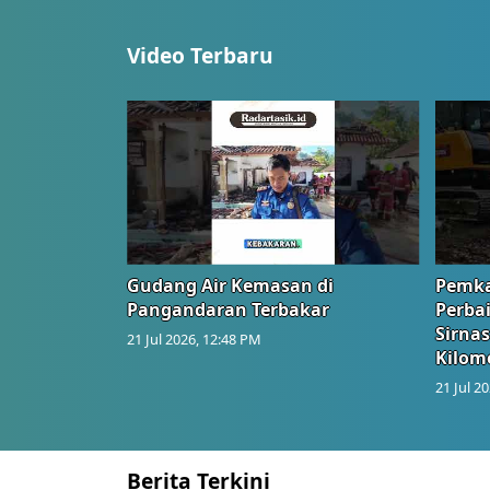
Video Terbaru
Gudang Air Kemasan di
Pemka
Pangandaran Terbakar
Perbai
Sirnas
21 Jul 2026, 12:48 PM
Kilom
21 Jul 2
Berita Terkini