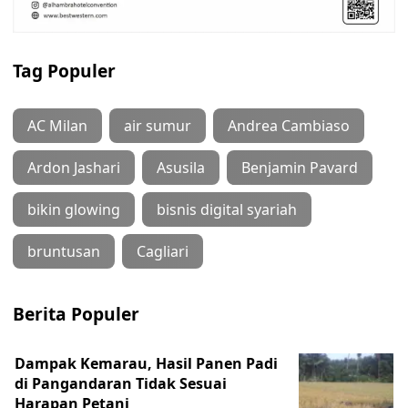
Tag Populer
AC Milan
air sumur
Andrea Cambiaso
Ardon Jashari
Asusila
Benjamin Pavard
bikin glowing
bisnis digital syariah
bruntusan
Cagliari
Berita Populer
Dampak Kemarau, Hasil Panen Padi
di Pangandaran Tidak Sesuai
Harapan Petani