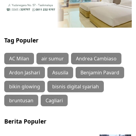
Tag Populer
AC Milan
air sumur
Andrea Cambiaso
Ardon Jashari
Asusila
Benjamin Pavard
bikin glowing
bisnis digital syariah
bruntusan
Cagliari
Berita Populer