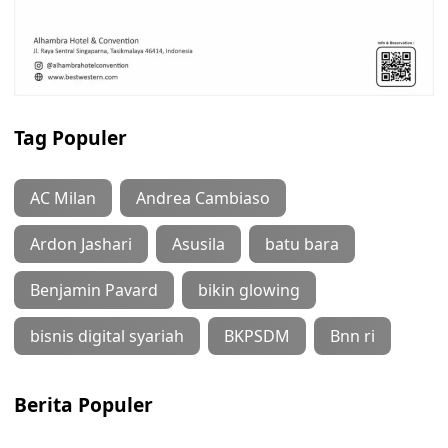
Tag Populer
AC Milan
Andrea Cambiaso
Ardon Jashari
Asusila
batu bara
Benjamin Pavard
bikin glowing
bisnis digital syariah
BKPSDM
Bnn ri
Berita Populer