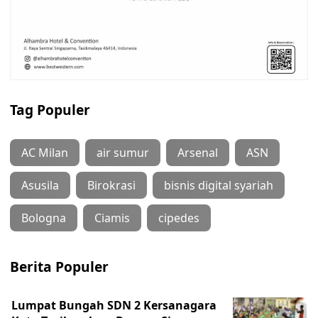
Tag Populer
AC Milan
air sumur
Arsenal
ASN
Asusila
Birokrasi
bisnis digital syariah
Bologna
Ciamis
cipedes
Berita Populer
Lumpat Bungah SDN 2 Kersanagara