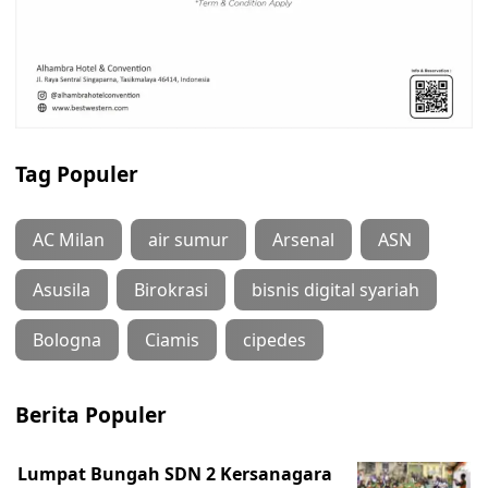
Tag Populer
AC Milan
air sumur
Arsenal
ASN
Asusila
Birokrasi
bisnis digital syariah
Bologna
Ciamis
cipedes
Berita Populer
Lumpat Bungah SDN 2 Kersanagara