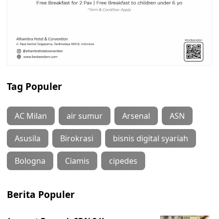
Tag Populer
AC Milan
air sumur
Arsenal
ASN
Asusila
Birokrasi
bisnis digital syariah
Bologna
Ciamis
cipedes
Berita Populer