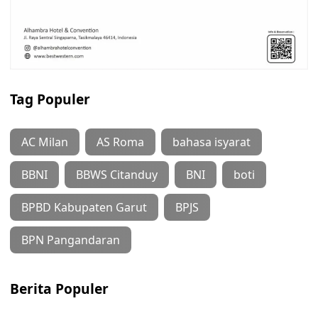
Tag Populer
AC Milan
AS Roma
bahasa isyarat
BBNI
BBWS Citanduy
BNI
boti
BPBD Kabupaten Garut
BPJS
BPN Pangandaran
Berita Populer