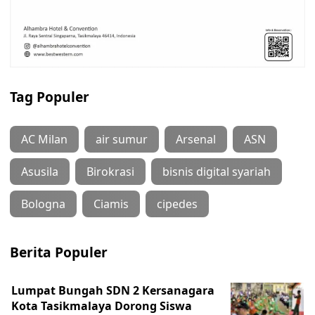
Tag Populer
AC Milan
air sumur
Arsenal
ASN
Asusila
Birokrasi
bisnis digital syariah
Bologna
Ciamis
cipedes
Berita Populer
Lumpat Bungah SDN 2 Kersanagara
Kota Tasikmalaya Dorong Siswa