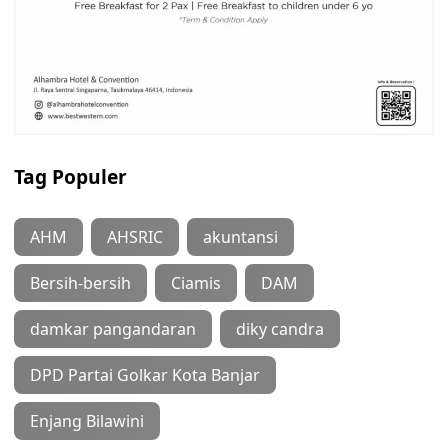
Tag Populer
AHM
AHSRIC
akuntansi
Bersih-bersih
Ciamis
DAM
damkar pangandaran
diky candra
DPD Partai Golkar Kota Banjar
Enjang Bilawini