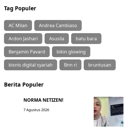
Tag Populer
AC Milan
Andrea Cambiaso
Ardon Jashari
Asusila
batu bara
Benjamin Pavard
bikin glowing
bisnis digital syariah
Bnn ri
bruntusan
Berita Populer
NORMA NETIZEN!
7 Agustus 2026