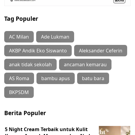
Tag Populer
AC Milan
Ade Lukman
AKBP Andik Eko Siswanto
Aleksander Ceferin
anak tidak sekolah
ancaman kemarau
AS Roma
bambu apus
batu bara
BKPSDM
Berita Populer
5 Night Cream Terbaik untuk Kulit