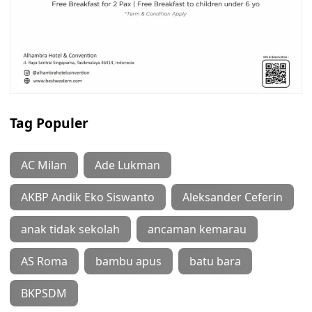
Tag Populer
AC Milan
Ade Lukman
AKBP Andik Eko Siswanto
Aleksander Ceferin
anak tidak sekolah
ancaman kemarau
AS Roma
bambu apus
batu bara
BKPSDM