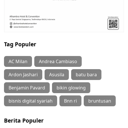
Tag Populer
AC Milan
Andrea Cambiaso
Ardon Jashari
Asusila
batu bara
Benjamin Pavard
bikin glowing
bisnis digital syariah
Bnn ri
bruntusan
Berita Populer