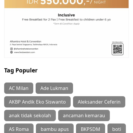
Tag Populer
AC Milan
Ade Lukman
AKBP Andik Eko Siswanto
Aleksander Ceferin
anak tidak sekolah
ancaman kemarau
AS Roma
bambu apus
BKPSDM
boti