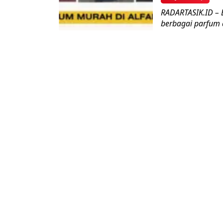
RADARTASIK.ID – B
berbagai parfum d