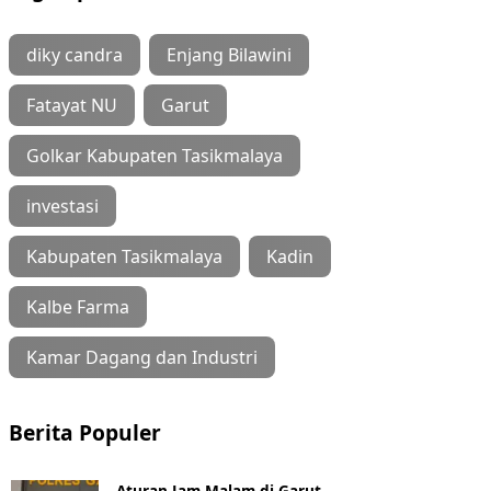
diky candra
Enjang Bilawini
Fatayat NU
Garut
Golkar Kabupaten Tasikmalaya
investasi
Kabupaten Tasikmalaya
Kadin
Kalbe Farma
Kamar Dagang dan Industri
Berita Populer
Aturan Jam Malam di Garut