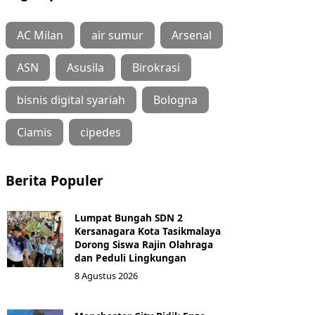
AC Milan
air sumur
Arsenal
ASN
Asusila
Birokrasi
bisnis digital syariah
Bologna
Ciamis
cipedes
Berita Populer
Lumpat Bungah SDN 2
Kersanagara Kota Tasikmalaya
Dorong Siswa Rajin Olahraga
dan Peduli Lingkungan
8 Agustus 2026