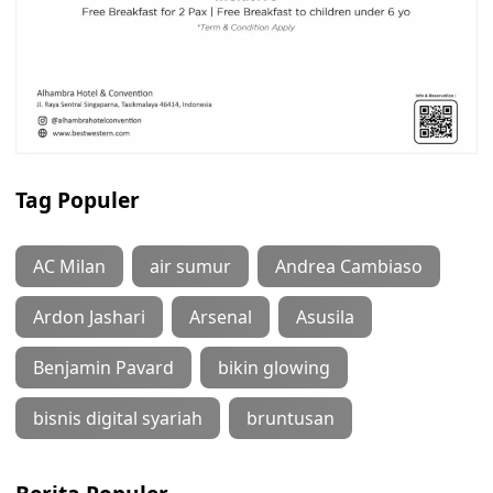
Tag Populer
AC Milan
air sumur
Andrea Cambiaso
Ardon Jashari
Arsenal
Asusila
Benjamin Pavard
bikin glowing
bisnis digital syariah
bruntusan