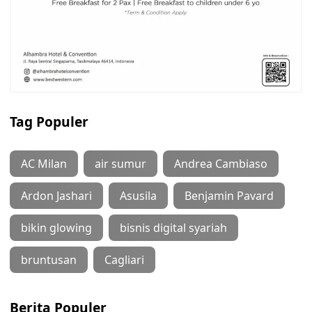
Tag Populer
AC Milan
air sumur
Andrea Cambiaso
Ardon Jashari
Asusila
Benjamin Pavard
bikin glowing
bisnis digital syariah
bruntusan
Cagliari
Berita Populer