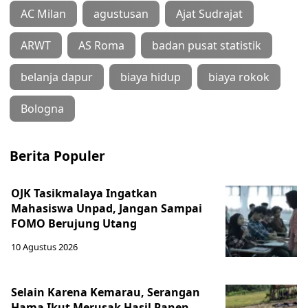
AC Milan
agustusan
Ajat Sudrajat
ARWT
AS Roma
badan pusat statistik
belanja dapur
biaya hidup
biaya rokok
Bologna
Berita Populer
OJK Tasikmalaya Ingatkan
Mahasiswa Unpad, Jangan Sampai
FOMO Berujung Utang
10 Agustus 2026
Selain Karena Kemarau, Serangan
Hama Ikut Merusak Hasil Panen