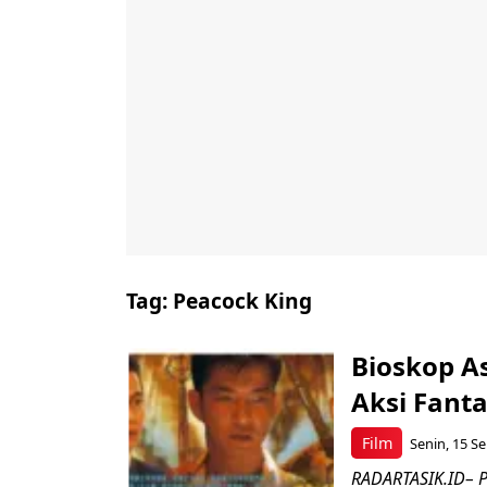
Tag:
Peacock King
Bioskop A
Aksi Fant
Film
Senin, 15 Se
RADARTASIK.ID– P