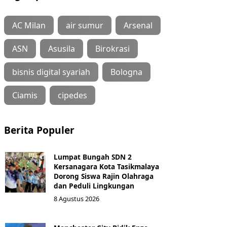
AC Milan
air sumur
Arsenal
ASN
Asusila
Birokrasi
bisnis digital syariah
Bologna
Ciamis
cipedes
Berita Populer
Lumpat Bungah SDN 2
Kersanagara Kota Tasikmalaya
Dorong Siswa Rajin Olahraga
dan Peduli Lingkungan
8 Agustus 2026