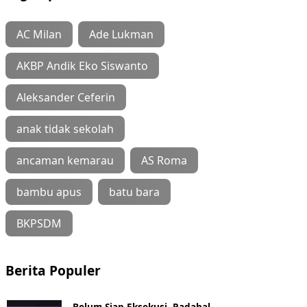
AC Milan
Ade Lukman
AKBP Andik Eko Siswanto
Aleksander Ceferin
anak tidak sekolah
ancaman kemarau
AS Roma
bambu apus
batu bara
BKPSDM
Berita Populer
Belum Siap Eksekusi, Padahal