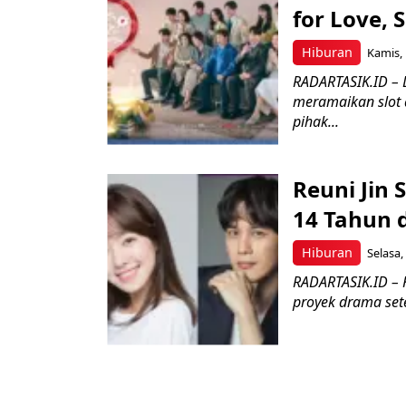
for Love, 
Hiburan
Kamis, 
RADARTASIK.ID – D
meramaikan slot 
pihak...
Reuni Jin 
14 Tahun d
Hiburan
Selasa,
RADARTASIK.ID – 
proyek drama sete