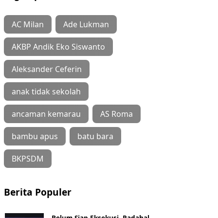
AC Milan
Ade Lukman
AKBP Andik Eko Siswanto
Aleksander Ceferin
anak tidak sekolah
ancaman kemarau
AS Roma
bambu apus
batu bara
BKPSDM
Berita Populer
Belum Siap Eksekusi, Padahal