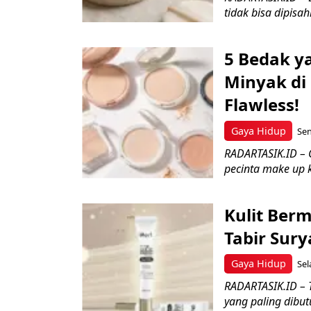
tidak bisa dipisah
5 Bedak y
Minyak di
Flawless!
Gaya Hidup
Sen
RADARTASIK.ID – 
pecinta make up k
Kulit Ber
Tabir Sury
Gaya Hidup
Sel
RADARTASIK.ID – T
yang paling dibut