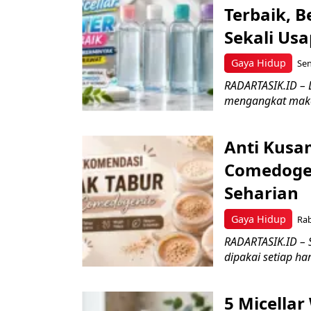
Terbaik, 
Sekali Usa
Gaya Hidup
Sen
RADARTASIK.ID – L
mengangkat makeu
Anti Kusa
Comedogen
Seharian
Gaya Hidup
Rab
RADARTASIK.ID –
dipakai setiap ha
5 Micellar