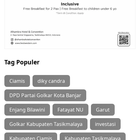
Tag Populer
Ciamis
diky candra
DPD Partai Golkar Kota Banjar
Enjang Bilawini
Fatayat NU
Garut
Golkar Kabupaten Tasikmalaya
investasi
Kabupaten Ciamis
Kabupaten Tasikmalaya