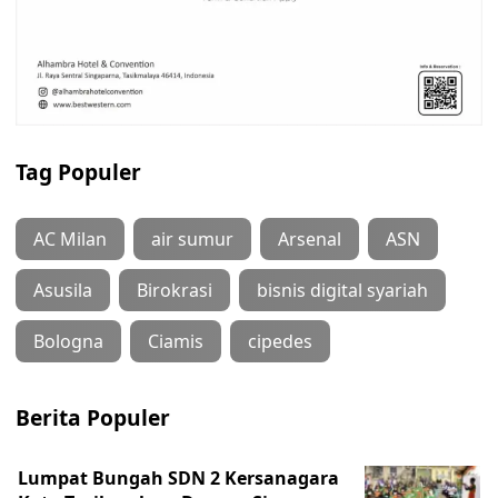
Tag Populer
AC Milan
air sumur
Arsenal
ASN
Asusila
Birokrasi
bisnis digital syariah
Bologna
Ciamis
cipedes
Berita Populer
Lumpat Bungah SDN 2 Kersanagara