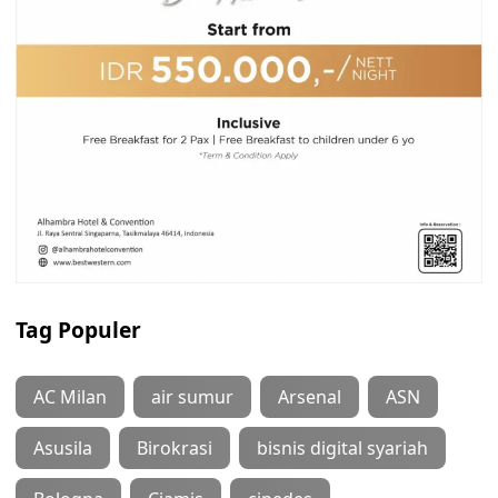
Tag Populer
AC Milan
air sumur
Arsenal
ASN
Asusila
Birokrasi
bisnis digital syariah