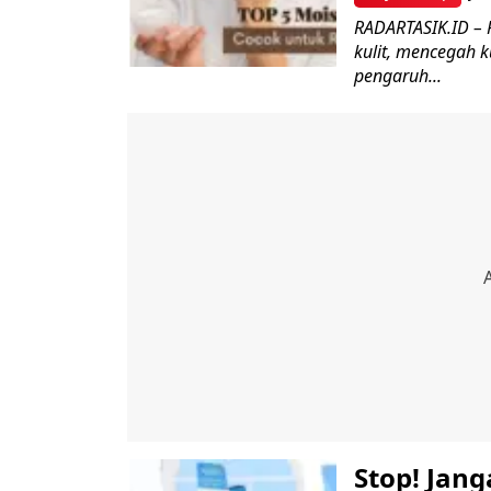
RADARTASIK.ID – 
kulit, mencegah ku
pengaruh...
Stop! Jan