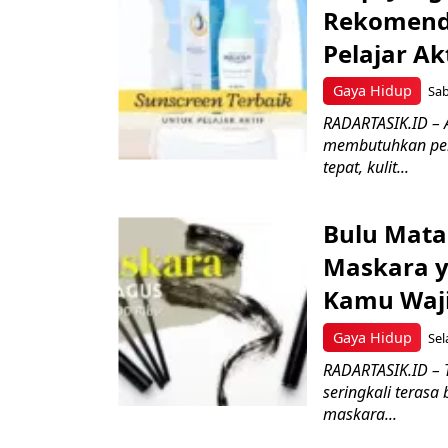
Rekomenda
Pelajar Ak
Gaya Hidup
Sab
RADARTASIK.ID – 
membutuhkan perl
tepat, kulit...
Bulu Mata 
Maskara y
Kamu Waji
Gaya Hidup
Sel
RADARTASIK.ID – 
seringkali teras
maskara...