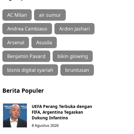
AC Milan
air sumur
Andrea Cambiaso
Ardon Jashari
Arsenal
Asusila
Benjamin Pavard
bikin glowing
bisnis digital syariah
bruntusan
Berita Populer
UEFA Perang Terbuka dengan
FIFA, Argentina Tegaskan
Dukung Infantino
8 Agustus 2026