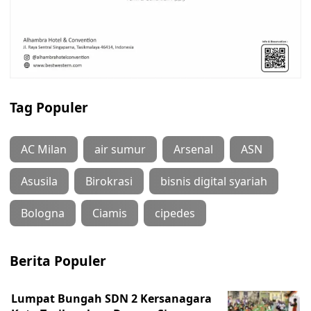
Tag Populer
AC Milan
air sumur
Arsenal
ASN
Asusila
Birokrasi
bisnis digital syariah
Bologna
Ciamis
cipedes
Berita Populer
Lumpat Bungah SDN 2 Kersanagara